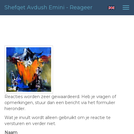
Shefqet Avdush Emini - Reageer
Tog
nav
Contact
Reacties worden zeer gewaardeerd. Heb je vragen of
opmerkingen, stuur dan een bericht via het formulier
hieronder.
Wat je invult wordt alleen gebruikt om je reactie te
versturen en verder niet.
Naam