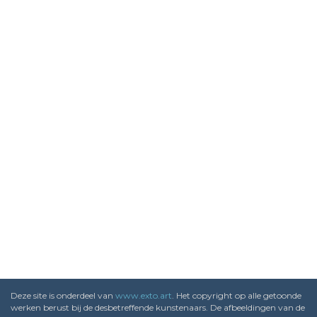
Deze site is onderdeel van
www.exto.art
. Het copyright op alle getoonde
werken berust bij de desbetreffende kunstenaars. De afbeeldingen van de