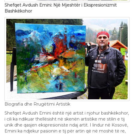
Shefqet Avdush Emini: Një Mjeshtër i Ekspresionizmit
Bashkëkohor
Biografia dhe Rrugëtimi Artistik
Shefqet Avdush Emini është një artist i njohur bashkëkohor,
i cili ka ndikuar thellësisht në skenën artistike me stilin e tij
unik dhe qasjen ekspresioniste ndaj artit. I lindur në Kosovë,
Emini ka ndjekur pasionin e tij për artin që në moshë të re,