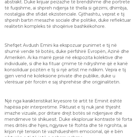
abstrakt. Duke krijuar peizazhe të brendshme dhe portrete
të fuqishme, ai shpreh ndjenja të thella si gëzimi, dhimbja,
nostalgjia dhe sfidat ekzistenciale. Gjithashtu, veprat e tij
shpesh bartin mesazhe sociale dhe politike, duke reflektuar
realitetin kompleks të shoqërive bashkëkohore.
Ekspozitat dhe Arritjet
Shefqet Avdush Emini ka ekspozuar punimet e tij në
shumë vende të botës, duke përfshirë Evropën, Azinë dhe
Amerikën. Ai ka marrë pjesë në ekspozita kolektive dhe
individuale, si dhe ka fituar çmime të ndryshme që e kanë
konsoliduar pozitën e tij si një artist me ndikim. Vepra e tij
gjen vend në koleksione private dhe publike, duke u
vlerësuar për forcën e saj shprehëse dhe origjinalitetin.
Interpretimi i Veprave
Një nga karakteristikat kryesore të artit të Eminit është
hapësia për interpretime. Pikturat e tij nuk janë thjesht
imazhe vizuale, por dritare drejt botës së ndjenjave dhe
mendimeve të shikuesit. Duke eksploruar kontraste të forta
mes dritës dhe hijes, ngjyrave të ftohta dhe të ngrohta, ai
krijon një tension të vazhdueshëm emocional, që e bën