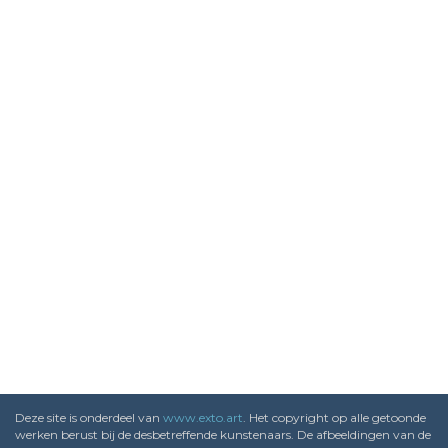
Deze site is onderdeel van
www.exto.art
. Het copyright op alle getoonde
werken berust bij de desbetreffende kunstenaars. De afbeeldingen van de