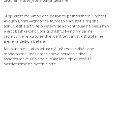
pikturën e tij të jetë e paharrueshme.
Trashëgimia dhe Ndikimi
Si një artist me vizion dhe pasion të pashtershëm, Shefqet
Avdush Emini vazhdon të frymëzojë artistët e rinj dhe
adhuruesit e artit. Ai jo vetëm që ka kontribuar në pasurimin
e artit bashkëkohor, por gjithashtu ka ndihmuar në
promovimin e kulturës dhe identitetit artistik shqiptar në
arenën ndërkombëtare.
Me punën e tij, ai ka krijuar një urë mes traditës dhe
modernizmit, mes emocioneve personale dhe
shqetësimeve universale, duke lënë një gjurmë të
pashlyeshme në botën e artit.