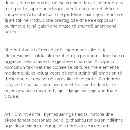
duke u formuar si artist në një ambient ku arti shërbente si
mjet për të shprehur ndjenjat, identitetin dhe reflektimet
shoqërore. Ai ka studiuar dhe perfeksionuar mjeshtërimin e
tij artistik në institucione prestigjioze dhe ka ekspozuar
punimet e tij në galeri dhe muze të shumtë anembanë
botës.
Stili dhe Teknikat e Pikturës
Shefqet Avdush Emini është i njohur për stilin e tij
ekspresionist, i cili karakterizohet nga përdorimi i fuqishëm i
ngjyrave, teksturave dhe gjesteve dinamike. Ai shpesh
kombinon teknikat tradicionale të pikturës me elemente
moderne, duke krijuar vepra që reflektojnë një emocion të
thellë dhe një ndjeshmëri artistike të veçantë. Përdorimi i
furçave të trasha, spatulave dhe shtresave të dendur të
bojës i jep punimeve të tij një ndjenjë lëvizjeje dhe fuqie
vizuale.
Ndikimet dhe Inspirimet
Arti i Eminit është i frymëzuar nga tradita, historia dhe
eksperiencat personale, por ai gjithashtu reflekton ndikime
nga ekspresionizmi europian, impresionizmi dhe arti