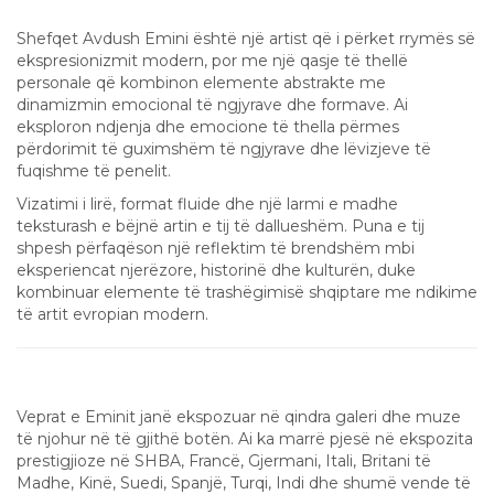
Stili dhe Identiteti Artistik
Shefqet Avdush Emini është një artist që i përket rrymës së
ekspresionizmit modern, por me një qasje të thellë
personale që kombinon elemente abstrakte me
dinamizmin emocional të ngjyrave dhe formave. Ai
eksploron ndjenja dhe emocione të thella përmes
përdorimit të guximshëm të ngjyrave dhe lëvizjeve të
fuqishme të penelit.
Vizatimi i lirë, format fluide dhe një larmi e madhe
teksturash e bëjnë artin e tij të dallueshëm. Puna e tij
shpesh përfaqëson një reflektim të brendshëm mbi
eksperiencat njerëzore, historinë dhe kulturën, duke
kombinuar elemente të trashëgimisë shqiptare me ndikime
të artit evropian modern.
Një Artist me Njohje Ndërkombëtare
Veprat e Eminit janë ekspozuar në qindra galeri dhe muze
të njohur në të gjithë botën. Ai ka marrë pjesë në ekspozita
prestigjioze në SHBA, Francë, Gjermani, Itali, Britani të
Madhe, Kinë, Suedi, Spanjë, Turqi, Indi dhe shumë vende të