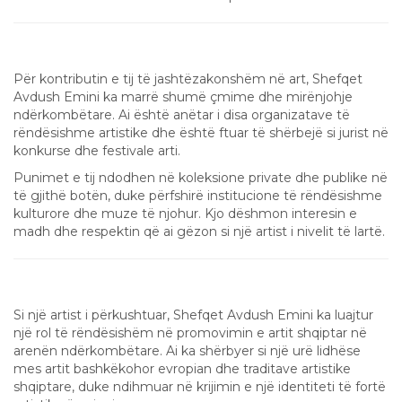
Çmime dhe Mirënjohje
Për kontributin e tij të jashtëzakonshëm në art, Shefqet
Avdush Emini ka marrë shumë çmime dhe mirënjohje
ndërkombëtare. Ai është anëtar i disa organizatave të
rëndësishme artistike dhe është ftuar të shërbejë si jurist në
konkurse dhe festivale arti.
Punimet e tij ndodhen në koleksione private dhe publike në
të gjithë botën, duke përfshirë institucione të rëndësishme
kulturore dhe muze të njohur. Kjo dëshmon interesin e
madh dhe respektin që ai gëzon si një artist i nivelit të lartë.
Trashëgimia dhe Ndikimi në Botën e Artit
Si një artist i përkushtuar, Shefqet Avdush Emini ka luajtur
një rol të rëndësishëm në promovimin e artit shqiptar në
arenën ndërkombëtare. Ai ka shërbyer si një urë lidhëse
mes artit bashkëkohor evropian dhe traditave artistike
shqiptare, duke ndihmuar në krijimin e një identiteti të fortë