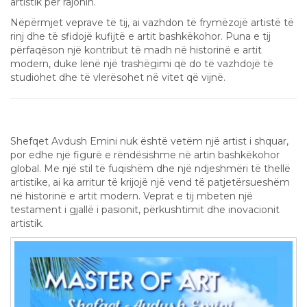
artistik për rajonin.
Nëpërmjet veprave të tij, ai vazhdon të frymëzojë artistë të
rinj dhe të sfidojë kufijtë e artit bashkëkohor. Puna e tij
përfaqëson një kontribut të madh në historinë e artit
modern, duke lënë një trashëgimi që do të vazhdojë të
studiohet dhe të vlerësohet në vitet që vijnë.
Përfundim
Shefqet Avdush Emini nuk është vetëm një artist i shquar,
por edhe një figurë e rëndësishme në artin bashkëkohor
global. Me një stil të fuqishëm dhe një ndjeshmëri të thellë
artistike, ai ka arritur të krijojë një vend të patjetërsueshëm
në historinë e artit modern. Veprat e tij mbeten një
testament i gjallë i pasionit, përkushtimit dhe inovacionit
artistik.