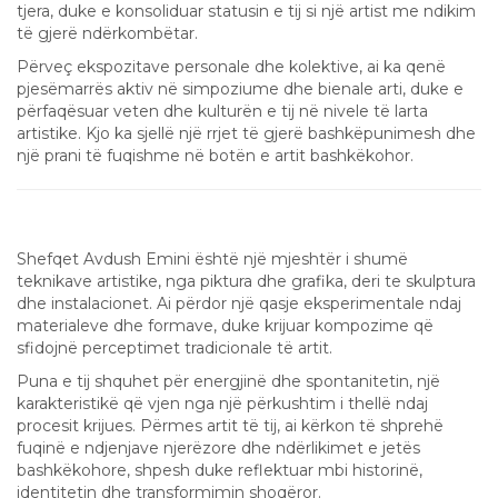
tjera, duke e konsoliduar statusin e tij si një artist me ndikim
të gjerë ndërkombëtar.
Përveç ekspozitave personale dhe kolektive, ai ka qenë
pjesëmarrës aktiv në simpoziume dhe bienale arti, duke e
përfaqësuar veten dhe kulturën e tij në nivele të larta
artistike. Kjo ka sjellë një rrjet të gjerë bashkëpunimesh dhe
një prani të fuqishme në botën e artit bashkëkohor.
Teknika dhe Procesi Krijues
Shefqet Avdush Emini është një mjeshtër i shumë
teknikave artistike, nga piktura dhe grafika, deri te skulptura
dhe instalacionet. Ai përdor një qasje eksperimentale ndaj
materialeve dhe formave, duke krijuar kompozime që
sfidojnë perceptimet tradicionale të artit.
Puna e tij shquhet për energjinë dhe spontanitetin, një
karakteristikë që vjen nga një përkushtim i thellë ndaj
procesit krijues. Përmes artit të tij, ai kërkon të shprehë
fuqinë e ndjenjave njerëzore dhe ndërlikimet e jetës
bashkëkohore, shpesh duke reflektuar mbi historinë,
identitetin dhe transformimin shoqëror.