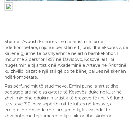
Shefqet Avdush Emini – Një Mjeshtër i
Artit Bashkëkohor Ndërkombëtar
Shefqet Avdush Emini është një artist me famë
ndërkombëtare, i njohur për stilin e tij unik dhe ekspresiv, që
ka lënë gjurmë të pashlyeshme në artin bashkëkohor. I
lindur më 2 qershor 1957 në Davidovc, Kosovë, ai filloi
rrugëtimin e tij artistik në Akademinë e Arteve në Prishtinë,
ku zhvilloi bazat e një stili që do të bëhej dallues në skenën
ndërkombëtare.
Pas përfundimit të studimeve, Emini punoi si artist dhe
pedagog arti në disa qytete të Kosovës, duke ndikuar në
zhvillimin dhe edukimin artistik të brezave të rinj. Në fund
të viteve ‘90, para shpërthimit të luftës në Kosovë, ai
emigroi në Holandë me familjen e tij, ku vazhdoi të
zhvillonte më tej karrierën e tij si piktor dhe skulptor.