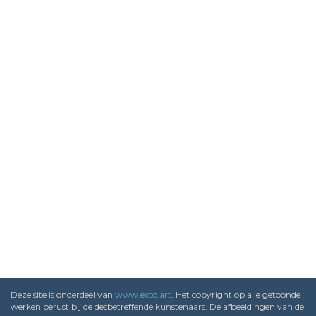
Deze site is onderdeel van
www.exto.art
. Het copyright op alle getoonde
werken berust bij de desbetreffende kunstenaars. De afbeeldingen van de