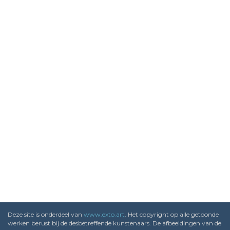
Deze site is onderdeel van
www.exto.art
. Het copyright op alle getoonde
werken berust bij de desbetreffende kunstenaars. De afbeeldingen van de