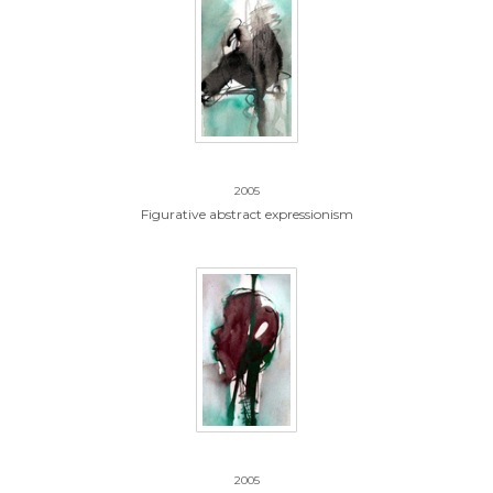
14.zonder titel
2005
Figurative abstract expressionism
15.zonder titel
2005