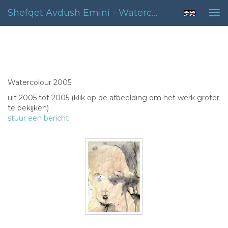
Shefqet Avdush Emini - Watercolour 2005
Tog
nav
Watercolour 2005
Watercolour 2005
uit 2005 tot 2005
(klik op de afbeelding om het werk groter
te bekijken)
stuur een bericht
02.zonder titel