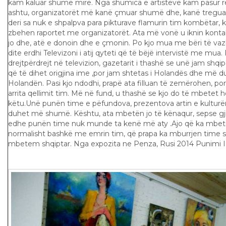
kam kaluar shumë mirë. Nga shumica e artistëve kam pasur 
ashtu, organizatorët më kanë çmuar shumë dhe, kanë treguar
deri sa nuk e shpalpva para pikturave flamurin tim kombëtar, ku
zbehen raportet me organizatorët. Ata më vonë u iknin kon
jo dhe, atë e donoin dhe e çmonin. Po kjo mua me bëri të va
dite erdhi Televizoni i atij qyteti që të bëjë intervistë me mua. 
drejtpërdrejt në televizion, gazetarit i thashë se unë jam shq
që të dihet origjina ime ,por jam shtetas i Holandës dhe më d
Holandën. Pasi kjo ndodhi, prapë ata filluan të zemërohen, por
arrita qellimit tim. Më në fund, u thashë se kjo do të mbetet
këtu.Unë punën time e pëfundova, prezentova artin e kultur
duhet më shumë. Kështu, ata mbetën jo të kënaqur, sepse g
edhe punën time nuk munde ta kenë më aty .Ajo që ka mbetur
normalisht bashkë me emrin tim, që prapa ka mburrjen time
mbetem shqiptar. Nga expozita ne Penza, Rusi 2014 Punimi I p