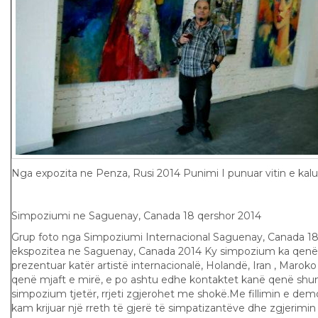
Nga expozita ne Penza, Rusi 2014 Punimi I punuar vitin e kalu
Simpoziumi ne Saguenay, Canada 18 qershor 2014
Grup foto nga Simpoziumi Internacional Saguenay, Canada 18
ekspozitea ne Saguenay, Canada 2014 Ky simpozium ka qenë 
prezentuar katër artistë internacionalë, Holandë, Iran , Maroko
qenë mjaft e mirë, e po ashtu edhe kontaktet kanë qenë shu
simpozium tjetër, rrjeti zgjerohet me shokë.Me fillimin e dem
kam krijuar një rreth të gjerë të simpatizantëve dhe zgjerimin