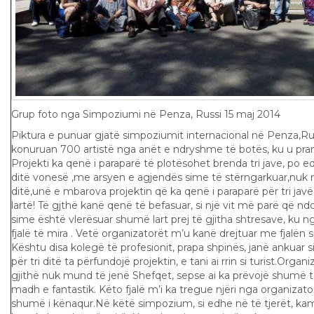
Grup foto nga Simpoziumi në Penza, Russi 15 maj 2014
Piktura e punuar gjatë simpoziumit internacional në Penza,Rus
konuruan 700 artistë nga anët e ndryshme të botës, ku u pran
Projekti ka qenë i paraparë të plotësohet brenda tri jave, p
ditë vonesë ,me arsyen e agjendës sime të stërngarkuar,nuk 
ditë,unë e mbarova projektin që ka qenë i paraparë për tri jav
lartë! Të gjthë kanë qenë të befasuar, si një vit më parë që ndod
sime është vlerësuar shumë lart prej të gjitha shtresave, k
fjalë të mira . Vetë organizatorët m’u kanë drejtuar me fjalën se 
Kështu disa kolegë të profesionit, prapa shpinës, janë ankuar 
për tri ditë ta përfundojë projektin, e tani ai rrin si turist.Orga
gjithë nuk mund të jenë Shefqet, sepse ai ka prëvojë shumë t
madh e fantastik. Këto fjalë m’i ka tregue njëri nga organiza
shumë i kënaqur.Në këtë simpozium, si edhe në të tjerët, kam 