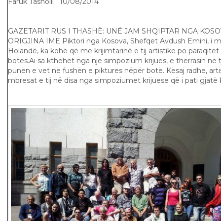
Faruk Tasholli 10/08/2014
GAZETARIT RUS I THASHË: UNË JAM SHQIPTAR NGA KOSO
ORIGJINA IME Piktori nga Kosova, Shefqet Avdush Emini, i m
Holandë, ka kohë që me krijimtarinë e tij artistike po paraqi
botës.Ai sa kthehet nga një simpozium krijues, e thërrasin në tj
punën e vet në fushën e pikturës nëpër botë. Kësaj radhe, artis
mbresat e tij në disa nga simpoziumet krijuese që i pati gjatë k