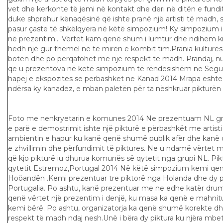
vet dhe kerkonte të jemi në kontakt dhe deri në ditën e fundi
duke shprehur kënaqësinë që ishte pranë një artisti të madh, 
pasur çaste të shkëlqyera në këtë simpozium! Ky simpozium i 
në prezentim… Vërtet kam qenë shum i lumtur dhe ndihem k
hedh një gur themel në të mirën e kombit tim.Prania kulturë
botën dhe po përqafohet me një respekt te madh. Prandaj, 
qe u prezentova në ketë simpozium të rëndësishëm në Segue
hapej e ekspozites se perbashket ne Kanad 2014 Mrapa eshte 
ndërsa ky kanadez, e mban paletën për ta nëshkruar pikturën pë
Foto me nenkryetarin e komunes 2014 Ne prezentuam NL gru
e parë e demostrimit ishte një pikturë e përbashkët me artist
ambientin e hapur ku kanë qenë shumë publik afër dhe kanë
e zhvillimin dhe përfundimit të piktures. Ne u ndamë vërtet 
që kjo pikturë iu dhurua komunës së qytetit nga grupi NL. Pi
qytetit Estremoz,Portugal 2014 Në këtë simpozium kemi qenë
Hoöandën .Kemi prezentuar tre piktorë nga Holanda dhe dy pi
Portugalia. Po ashtu, kanë prezentuar me ne edhe katër drum
qenë vërtet një prezentim i denjë, ku masa ka qenë e mahnit
kemi bërë. Po ashtu, organizatorja ka qenë shumë korekte dh
respekt të madh ndaj nesh.Unë i bëra dy piktura ku njëra mbet