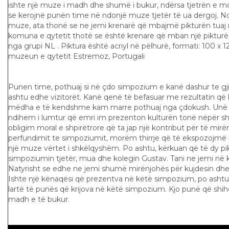
ishte një muze i madh dhe shumë i bukur, ndërsa tjetrën e mo
se kerojnë punën time në ndonjë muze tjetër të ua dergoj. N
muze, ata thonë se ne jemi krenarë që mbajmë pikturën tuaj
komuna e qytetit thotë se është krenare që mban një pikturë
nga grupi NL . Piktura është acriyl në pëlhurë, formati: 100 x 1
muzeun e qytetit Estremoz, Portugali
Punen time, pothuaj si në çdo simpozium e kanë dashur te gjith
ashtu edhe vizitorët. Kanë qenë të befasuar me rezultatin që k
mëdha e të kendshme kam marre pothuaj nga çdokush. Unë pë
ndihem i lumtur që emri im prezenton kulturën tonë nëpër s
obligim moral e shpirëtrore që ta jap një kontribut për të mirë
perfundimit te simpoziumit, morëm thirrje që të ekspozojmë 
një muze vërtet i shkëlqyshëm. Po ashtu, kërkuan që të dy pi
simpoziumin tjetër, mua dhe kolegin Gustav. Tani ne jemi në
Natyrisht se edhe ne jemi shumë mirënjohës për kujdesin dhe 
Ishte një kënaqësi që prezentva në këtë simpozium, po ashtu n
lartë të punës që krijova në këtë simpozium. Kjo punë që shi
madh e të bukur.