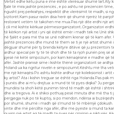
Vërtet edhe këtu puna e ime është vlerësuar shumë lart.At
fjalë të mira jashtë prezencës , e po ashtu në prezencën tim
ngusht prej perkrahjes, respektit dhe vlerësimit të madh, si 
vizitorët.Kam pasur rastin disa herë që shumë njerëz të panj
restorant vetëm të takohen me mua.Pas një dite erdhi një arti
i cili më kishte kërkuar përmesorganizatorit..Organizatori erd
të kërkon një artist i yni që është emër i madh tek ne.Unë s
në fjalët e para më tha se unë ndihem krenar që të kam afer.
jashtë prezences dhe mund të them se ti je një artist shumë
dëgjuar shumë për ty brenda këtyre ditëve që ju prezentoni t
ardhur special për ty të të shoh dhe të ta njoh punën prej së a
pjesë në këtë simpozium, por kam kënaqësinë e madhe që të 
afër. Jashtë pranisë sime i kishte thënë organizatorit se ardhja
Holand ua ka ngritur nivelin e simpoziumit.Kështu më tha vet
me një kënaqësi.Po ashtu kishte ardhur një koleksionist i arti
ky artist? Ata i kishin treguar se është nga Holanda.Pas pak 
i punës dhe ai m‘u drejtua: a mund të të pyes diqka? Ju pergje
mundësi ta shoh këtë punimin tënd të madh që është i shtrir
dhe ia tregova. Ai e shikoi pothuaj pesë minuta dhe më tha ti je 
pergjegja nuk po të kuptoj, si po mendon, ndërsa ai buzëqeshi dhe
por shumë, shumë i madh që s‘mund të të mbërrijë çdokush. 
vinte dhe më përcillte nga afër, dhe me pyeste si mund ta k
guxim një artist aq të madh ta pyes për çmimin e pikturës. Kës