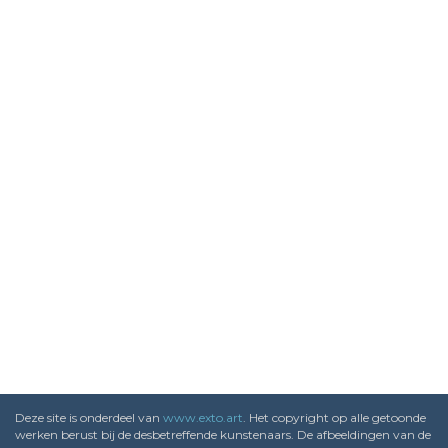
Deze site is onderdeel van
www.exto.art
. Het copyright op alle getoonde
werken berust bij de desbetreffende kunstenaars. De afbeeldingen van de