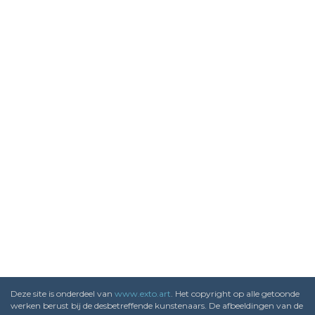
Deze site is onderdeel van
www.exto.art
. Het copyright op alle getoonde
werken berust bij de desbetreffende kunstenaars. De afbeeldingen van de