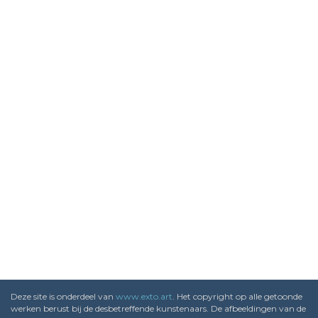
Deze site is onderdeel van
www.exto.art
. Het copyright op alle getoonde
werken berust bij de desbetreffende kunstenaars. De afbeeldingen van de